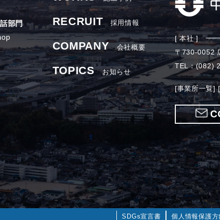
RECRUIT
採用情報
話部門
hop
[ 本社 ]
COMPANY
会社概要
〒730-00
TEL：(082) 2
TOPICS
お知らせ
[事業所一覧]
C
SDGs宣言書
個人情報保護方